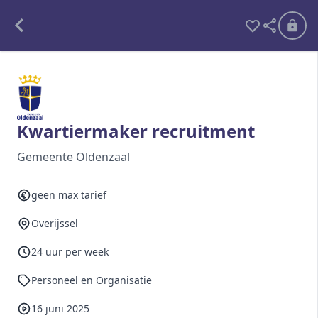
Alle opdrachten
Freelance
Kwartiermaker recruitment
Detachering
Gemeente Oldenzaal
Interim opdrachten statistiek
geen max tarief
Overijssel
Word lid
24 uur per week
Ben je al lid?
Inloggen
Personeel en Organisatie
16 juni 2025