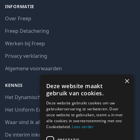
INFORMATIE
Over Freep
Freep Detachering
Werken bij Freep
Privacy verklaring
Algemene voorwaarden
×
Deze website maakt
KENNIS
gebruik van cookies.
Het Dynamisch aankoopsysteem (DAS)
Deze website gebruikt cookies om uw
gebruikerservaring te verbeteren. Door
Het Uniform Europees Aanbestedingsdocument (UEA)
onze website te gebruiken, stemt u in met
alle cookies in overeenstemming met ons
Waar vind ik alle interim opdrachten bij de overheid?
Cookiebeleid.
Lees verder
De interim inkoop markt in cijfers