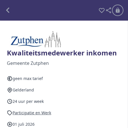
Alle opdrachten
Freelance
Kwaliteitsmedewerker inkomen
Detachering
Gemeente Zutphen
Interim opdrachten statistiek
geen max tarief
Gelderland
Word lid
24 uur per week
Ben je al lid?
Inloggen
Participatie en Werk
01 juli 2026