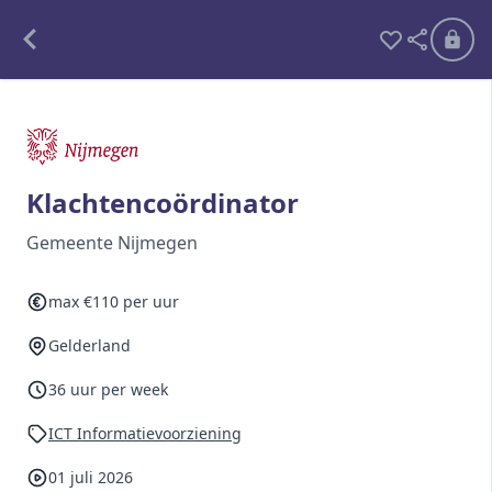
Alle opdrachten
Freelance
Klachtencoördinator
Detachering
Gemeente Nijmegen
Interim opdrachten statistiek
max €110 per uur
Gelderland
Word lid
36 uur per week
Ben je al lid?
Inloggen
ICT Informatievoorziening
01 juli 2026