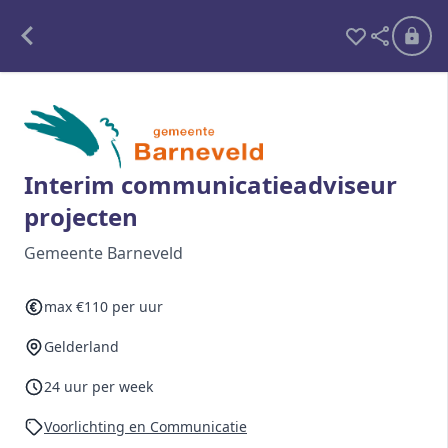
Alle opdrachten
Freelance
Interim communicatieadviseur
projecten
Detachering
Gemeente Barneveld
Interim opdrachten statistiek
max €110 per uur
Gelderland
Word lid
Ben je al lid?
Inloggen
24 uur per week
Voorlichting en Communicatie