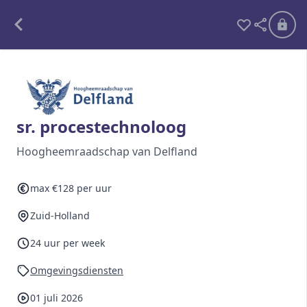
Alle opdrachten
Freelance
sr. procestechnoloog
Detachering
Hoogheemraadschap van Delfland
Interim opdrachten statistiek
max €128 per uur
Zuid-Holland
Word lid
24 uur per week
Ben je al lid?
Inloggen
Omgevingsdiensten
01 juli 2026