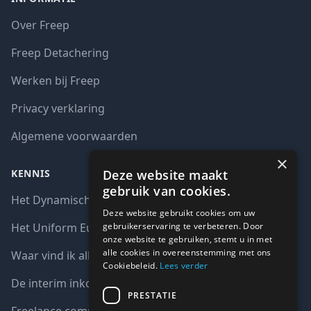
Over Freep
Freep Detachering
Werken bij Freep
Privacy verklaring
Algemene voorwaarden
×
Deze website maakt
KENNIS
gebruik van cookies.
Het Dynamisch aankoopsysteem (DAS)
Deze website gebruikt cookies om uw
gebruikerservaring te verbeteren. Door
Het Uniform Europees Aanbestedingsdocument (UEA)
onze website te gebruiken, stemt u in met
alle cookies in overeenstemming met ons
Waar vind ik alle interim opdrachten bij de overheid?
Cookiebeleid.
Lees verder
De interim inkoop markt in cijfers
PRESTATIE