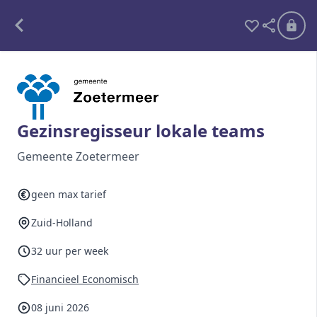
Alle opdrachten
Freelance
Gezinsregisseur lokale teams
Detachering
Gemeente Zoetermeer
Interim opdrachten statistiek
geen max tarief
Zuid-Holland
Word lid
32 uur per week
Ben je al lid?
Inloggen
Financieel Economisch
08 juni 2026