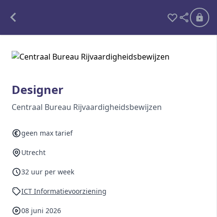
Alle opdrachten
Freelance
Designer
Detachering
Centraal Bureau Rijvaardigheidsbewijzen
Interim opdrachten statistiek
geen max tarief
Utrecht
Word lid
32 uur per week
Ben je al lid?
Inloggen
ICT Informatievoorziening
08 juni 2026