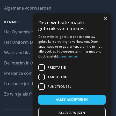
Algemene voorwaarden
×
Deze website maakt
KENNIS
gebruik van cookies.
Het Dynamisch aankoopsysteem (DAS)
Deze website gebruikt cookies om uw
gebruikerservaring te verbeteren. Door
Het Uniform Europees Aanbestedingsdocument (UEA)
onze website te gebruiken, stemt u in met
alle cookies in overeenstemming met ons
Waar vind ik alle interim opdrachten bij de overheid?
Cookiebeleid.
Lees verder
De interim inkoop markt in cijfers
PRESTATIE
Freelance communicatie vacatures
TARGETING
Freelance juridische vacatures
FUNCTIONEEL
Zo win je als freelancer een aanbesteding
ALLES ACCEPTEREN
ALLES AFWIJZEN