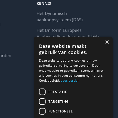
KENNIS
Het Dynamisch
aankoopsysteem (DAS)
g
Het Uniform Europees
Aanbestedingsdocument (UEA)
×
Deze website maakt
Waar vind ik alle interim
gebruik van cookies.
opdrachten bij de overheid?
arden
Deze website gebruikt cookies om uw
De interim inkoop markt in
gebruikerservaring te verbeteren. Door
cijfers
onze website te gebruiken, stemt u in met
alle cookies in overeenstemming met ons
Freelance communicatie
Cookiebeleid.
Lees verder
vacatures
PRESTATIE
Freelance juridische vacatures
TARGETING
Zo win je als freelancer een
FUNCTIONEEL
aanbesteding