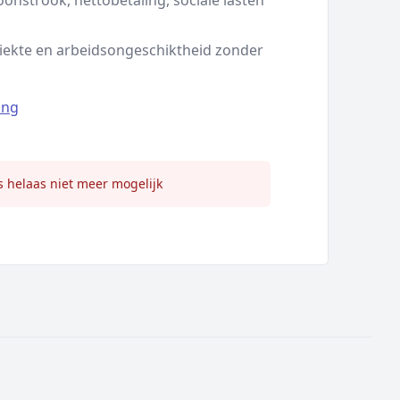
oonstrook, nettobetaling, sociale lasten
iekte en arbeidsongeschiktheid zonder
ing
s helaas niet meer mogelijk