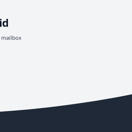
id
e mailbox