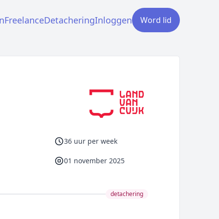
n
Freelance
Detachering
Inloggen
Word lid
36 uur per week
01 november 2025
detachering