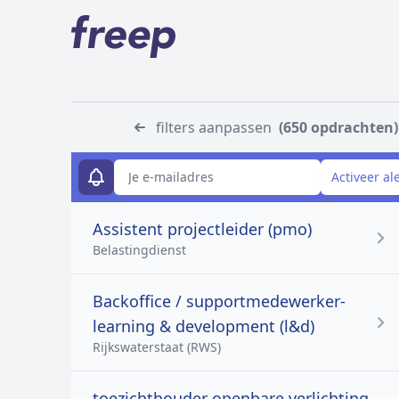
filters aanpassen
(650 opdrachten)
E-mailadres
Activeer al
Assistent projectleider (pmo)
Belastingdienst
Backoffice / supportmedewerker-
learning & development (l&d)
Rijkswaterstaat (RWS)
toezichthouder openbare verlichting