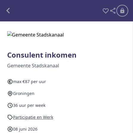
Alle opdrachten
Freelance
Consulent inkomen
Detachering
Gemeente Stadskanaal
Interim opdrachten statistiek
max €87 per uur
Groningen
Word lid
36 uur per week
Ben je al lid?
Inloggen
Participatie en Werk
08 juni 2026