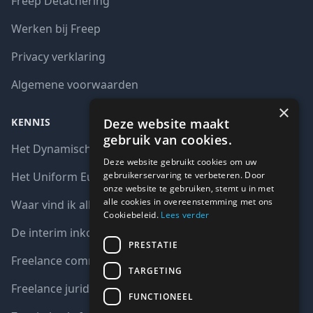
Freep Detachering
Werken bij Freep
Privacy verklaring
Algemene voorwaarden
×
Deze website maakt
KENNIS
gebruik van cookies.
Het Dynamisch aankoopsysteem (DAS)
Deze website gebruikt cookies om uw
gebruikerservaring te verbeteren. Door
Het Uniform Europees Aanbestedingsdocument (UEA)
onze website te gebruiken, stemt u in met
alle cookies in overeenstemming met ons
Waar vind ik alle interim opdrachten bij de overheid?
Cookiebeleid.
Lees verder
De interim inkoop markt in cijfers
PRESTATIE
Freelance communicatie vacatures
TARGETING
Freelance juridische vacatures
FUNCTIONEEL