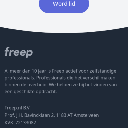
Word lid
Al meer dan 10 jaar is Freep actief voor zelfstandige
professionals. Professionals die het verschil maken
binnen de overheid. We helpen ze bij het vinden van
een geschikte opdracht.
Freep.nl B.V.
Prof. J.H. Bavincklaan 2, 1183 AT Amstelveen
KVK: 72133082