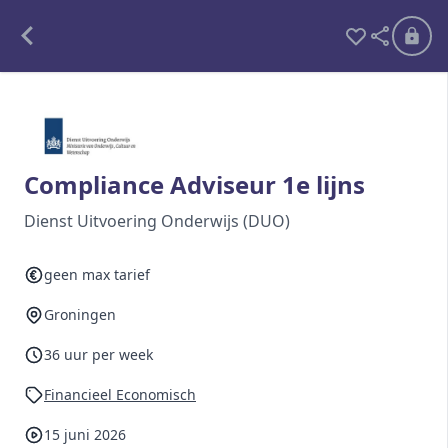
Alle opdrachten
Freelance
Compliance Adviseur 1e lijns
Detachering
Dienst Uitvoering Onderwijs (DUO)
Interim opdrachten statistiek
geen max tarief
Groningen
Word lid
36 uur per week
Ben je al lid?
Inloggen
Financieel Economisch
15 juni 2026