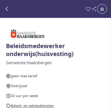
Alle opdrachten
Freelance
Beleidsmedewerker
onderwijs(huisvesting)
Detachering
Gemeente Haaksbergen
Interim opdrachten statistiek
geen max tarief
Overijssel
Word lid
Ben je al lid?
Inloggen
32 uur per week
Beleid- en adviesdiensten