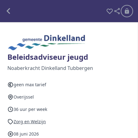
Alle opdrachten
Freelance
Beleidsadviseur jeugd
Detachering
Noaberkracht Dinkelland Tubbergen
Interim opdrachten statistiek
geen max tarief
Overijssel
Word lid
36 uur per week
Ben je al lid?
Inloggen
Zorg en Welzijn
08 juni 2026