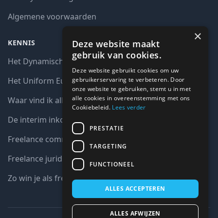
Algemene voorwaarden
×
Deze website maakt
KENNIS
gebruik van cookies.
Het Dynamisch aankoopsysteem (DAS)
Deze website gebruikt cookies om uw
gebruikerservaring te verbeteren. Door
Het Uniform Europees Aanbestedingsdocument (UEA)
onze website te gebruiken, stemt u in met
alle cookies in overeenstemming met ons
Waar vind ik alle interim opdrachten bij de overheid?
Cookiebeleid.
Lees verder
De interim inkoop markt in cijfers
PRESTATIE
Freelance communicatie vacatures
TARGETING
Freelance juridische vacatures
FUNCTIONEEL
Zo win je als freelancer een aanbesteding
ALLES ACCEPTEREN
ALLES AFWIJZEN