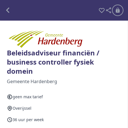
Alle opdrachten
Freelance
Beleidsadviseur financiën /
business controller fysiek
Detachering
domein
Interim opdrachten statistiek
Gemeente Hardenberg
geen max tarief
Word lid
Overijssel
Ben je al lid?
Inloggen
36 uur per week