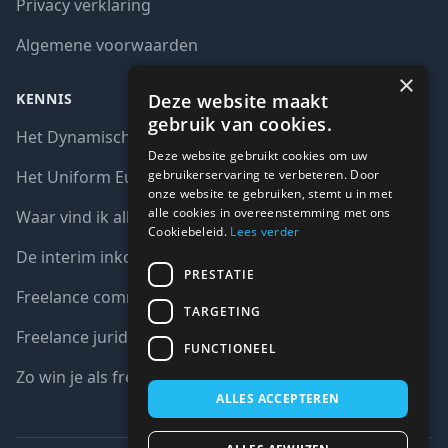
Privacy verklaring
Algemene voorwaarden
×
Deze website maakt
KENNIS
gebruik van cookies.
Het Dynamisch aankoopsysteem (DAS)
Deze website gebruikt cookies om uw
gebruikerservaring te verbeteren. Door
Het Uniform Europees Aanbestedingsdocument (UEA)
onze website te gebruiken, stemt u in met
alle cookies in overeenstemming met ons
Waar vind ik alle interim opdrachten bij de overheid?
Cookiebeleid.
Lees verder
De interim inkoop markt in cijfers
PRESTATIE
Freelance communicatie vacatures
TARGETING
Freelance juridische vacatures
FUNCTIONEEL
Zo win je als freelancer een aanbesteding
ALLES ACCEPTEREN