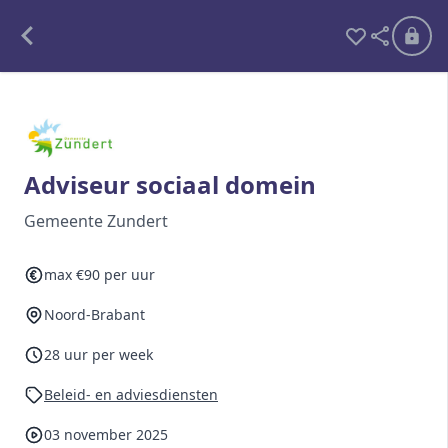
Alle opdrachten
Freelance
Adviseur sociaal domein
Detachering
Gemeente Zundert
Interim opdrachten statistiek
max €90 per uur
Noord-Brabant
Word lid
28 uur per week
Ben je al lid?
Inloggen
Beleid- en adviesdiensten
03 november 2025