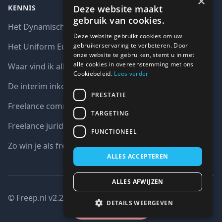
×
Deze website maakt
KENNIS
gebruik van cookies.
Het Dynamisch aankoopsysteem (DAS)
Deze website gebruikt cookies om uw
gebruikerservaring te verbeteren. Door
Het Uniform Europees Aanbestedingsdocument (UEA)
onze website te gebruiken, stemt u in met
alle cookies in overeenstemming met ons
Waar vind ik alle interim opdrachten bij de overheid?
Cookiebeleid.
Lees verder
De interim inkoop markt in cijfers
PRESTATIE
Freelance communicatie vacatures
TARGETING
Freelance juridische vacatures
FUNCTIONEEL
Zo win je als freelancer een aanbesteding
ALLES ACCEPTEREN
ALLES AFWIJZEN
© Freep.nl v2.2 : 2026 copyright all right reserved
DETAILS WEERGEVEN
Gesloten