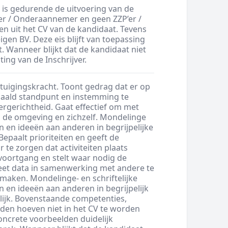
 is gedurende de uitvoering van de
er / Onderaannemer en geen ZZP’er /
ken uit het CV van de kandidaat. Tevens
gen BV. Deze eis blijft van toepassing
 Wanneer blijkt dat de kandidaat niet
iting van de Inschrijver.
tuigingskracht. Toont gedrag dat er op
paald standpunt en instemming te
rgerichtheid. Gaat effectief om met
, de omgeving en zichzelf. Mondelinge
 en ideeën aan anderen in begrijpelijke
epaalt prioriteiten en geeft de
 te zorgen dat activiteiten plaats
voortgang en stelt waar nodig de
eet data in samenwerking met andere te
maken. Mondelinge- en schriftelijke
 en ideeën aan anderen in begrijpelijk
elijk. Bovenstaande competenties,
den hoeven niet in het CV te worden
ncrete voorbeelden duidelijk