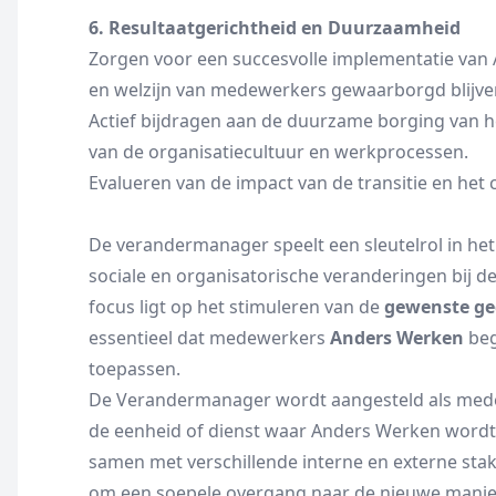
6. Resultaatgerichtheid en Duurzaamheid
Zorgen voor een succesvolle implementatie van 
en welzijn van medewerkers gewaarborgd blijve
Actief bijdragen aan de duurzame borging van h
van de organisatiecultuur en werkprocessen.
Evalueren van de impact van de transitie en he
De verandermanager speelt een sleutelrol in he
sociale en organisatorische veranderingen bij d
focus ligt op het stimuleren van de
gewenste ge
essentieel dat medewerkers
Anders Werken
beg
toepassen.
De Verandermanager wordt aangesteld als medew
de eenheid of dienst waar Anders Werken wordt 
samen met verschillende interne en externe sta
om een soepele overgang naar de nieuwe manie