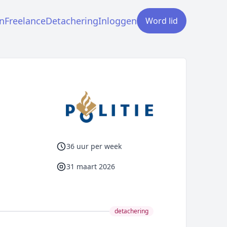
n
Freelance
Detachering
Inloggen
Word lid
36 uur per week
31 maart 2026
detachering