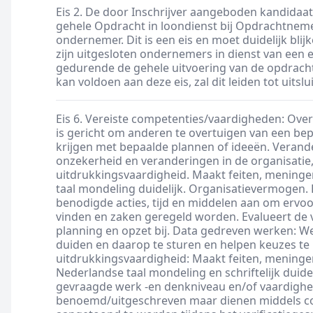
Eis 2. De door Inschrijver aangeboden kandidaat
gehele Opdracht in loondienst bij Opdrachtnem
ondernemer. Dit is een eis en moet duidelijk blij
zijn uitgesloten ondernemers in dienst van een ei
gedurende de gehele uitvoering van de opdracht.
kan voldoen aan deze eis, zal dit leiden tot uitslu
Eis 6. Vereiste competenties/vaardigheden: Over
is gericht om anderen te overtuigen van een be
krijgen met bepaalde plannen of ideeën. Verande
onzekerheid en veranderingen in de organisatie
uitdrukkingsvaardigheid. Maakt feiten, meningen
taal mondeling duidelijk. Organisatievermogen. B
benodigde acties, tijd en middelen aan om ervoor
vinden en zaken geregeld worden. Evalueert de 
planning en opzet bij. Data gedreven werken: W
duiden en daarop te sturen en helpen keuzes te 
uitdrukkingsvaardigheid: Maakt feiten, meningen
Nederlandse taal mondeling en schriftelijk duid
gevraagde werk -en denkniveau en/of vaardighe
benoemd/uitgeschreven maar dienen middels co