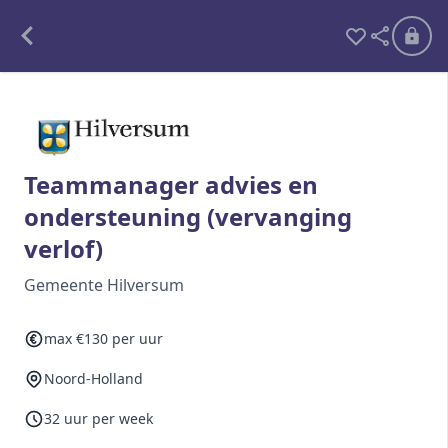
Alle opdrachten
Freelance
Teammanager advies en
ondersteuning (vervanging
Detachering
verlof)
Interim opdrachten statistiek
Gemeente Hilversum
max €130 per uur
Word lid
Noord-Holland
Ben je al lid?
Inloggen
32 uur per week