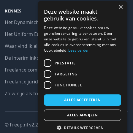
×
Deze website maakt
KENNIS
gebruik van cookies.
Het Dynamisch aankoopsysteem (DAS)
Deze website gebruikt cookies om uw
gebruikerservaring te verbeteren. Door
Het Uniform Europees Aanbestedingsdocument (UEA)
onze website te gebruiken, stemt u in met
alle cookies in overeenstemming met ons
Waar vind ik alle interim opdrachten bij de overheid?
Cookiebeleid.
Lees verder
De interim inkoop markt in cijfers
PRESTATIE
Freelance communicatie vacatures
TARGETING
Freelance juridische vacatures
FUNCTIONEEL
Zo win je als freelancer een aanbesteding
ALLES ACCEPTEREN
ALLES AFWIJZEN
© Freep.nl v2.2 : 2026 copyright all right reserved
DETAILS WEERGEVEN
Gesloten