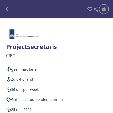
Alle opdrachten
Freelance
Projectsecretaris
Detachering
CIBG
Interim opdrachten statistiek
geen max tarief
Zuid-Holland
Word lid
36 uur per week
Ben je al lid?
Inloggen
Griffie bestuursondersteuning
25 mei 2026