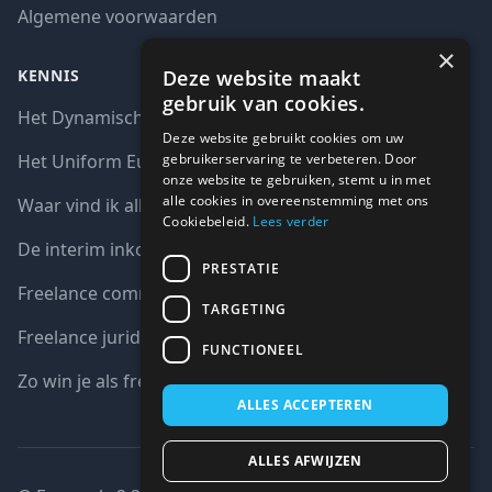
Algemene voorwaarden
×
Deze website maakt
KENNIS
gebruik van cookies.
Het Dynamisch aankoopsysteem (DAS)
Deze website gebruikt cookies om uw
gebruikerservaring te verbeteren. Door
Het Uniform Europees Aanbestedingsdocument (UEA)
onze website te gebruiken, stemt u in met
alle cookies in overeenstemming met ons
Waar vind ik alle interim opdrachten bij de overheid?
Cookiebeleid.
Lees verder
De interim inkoop markt in cijfers
PRESTATIE
Freelance communicatie vacatures
TARGETING
Freelance juridische vacatures
FUNCTIONEEL
Zo win je als freelancer een aanbesteding
ALLES ACCEPTEREN
ALLES AFWIJZEN