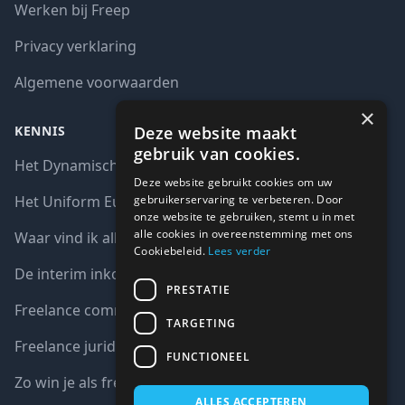
Werken bij Freep
Privacy verklaring
Algemene voorwaarden
×
Deze website maakt
KENNIS
gebruik van cookies.
Het Dynamisch aankoopsysteem (DAS)
Deze website gebruikt cookies om uw
gebruikerservaring te verbeteren. Door
Het Uniform Europees Aanbestedingsdocument (UEA)
onze website te gebruiken, stemt u in met
alle cookies in overeenstemming met ons
Waar vind ik alle interim opdrachten bij de overheid?
Cookiebeleid.
Lees verder
De interim inkoop markt in cijfers
PRESTATIE
Freelance communicatie vacatures
TARGETING
Freelance juridische vacatures
FUNCTIONEEL
Zo win je als freelancer een aanbesteding
ALLES ACCEPTEREN