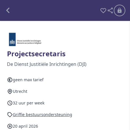
Alle opdrachten
Freelance
Projectsecretaris
Detachering
De Dienst Justitiële Inrichtingen (DJI)
Interim opdrachten statistiek
geen max tarief
Utrecht
Word lid
32 uur per week
Ben je al lid?
Inloggen
Griffie bestuursondersteuning
20 april 2026