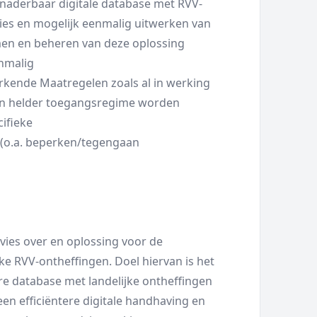
naderbaar digitale database met RVV-
ies en mogelijk eenmalig uitwerken van
emen en beheren van deze oplossing
enmalig
erkende Maatregelen zoals al in werking
en helder toegangsregime worden
ifieke
 (o.a. beperken/tegengaan
vies over en oplossing voor de
jke RVV-ontheffingen. Doel hiervan is het
e database met landelijke ontheffingen
en efficiëntere digitale handhaving en