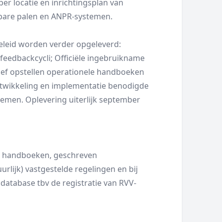
er locatie en inrichtingsplan van
kbare palen en ANPR-systemen.
beleid worden verder opgeleverd:
feedbackcycli; Officiële ingebruikname
sief opstellen operationele handboeken
ntwikkeling en implementatie benodigde
men. Oplevering uiterlijk september
le handboeken, geschreven
rlijk) vastgestelde regelingen en bij
database tbv de registratie van RVV-