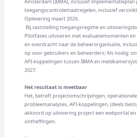
Amsterdam (IBMA), inclusief implementatieplan p
toegangscontrolemaatregelen, inclusief verzin
Oplevering maart 2026.
Bij vaststelling toegangsregime en uitvoerings
Pilotfases uitvoeren met evaluatiemomenten en 
en overdracht naar de beheerorganisatie, inclu
op voor gebruikers en beheerders; Als nodig: o
API-koppelingen tussen IBMA en meldkamersyste
2027.
Het resultaat is meetbaar
Het, betreft projectomschrijvingen, operatione
probleemanalyses, API-koppelingen, (deels bestuu
akkoord op uitvoering project een webportal en 
ontheffingen.