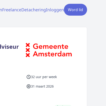
n
Freelance
Detachering
Inloggen
Word lid
dviseur
32 uur per week
31 maart 2026