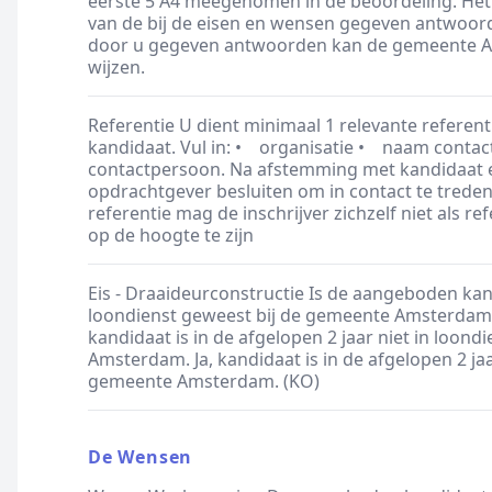
eerste 5 A4 meegenomen in de beoordeling. Het cv
van de bij de eisen en wensen gegeven antwoord
door u gegeven antwoorden kan de gemeente Am
wijzen.
Referentie U dient minimaal 1 relevante refere
kandidaat. Vul in: • organisatie • naam cont
contactpersoon. Na afstemming met kandidaat e
opdrachtgever besluiten om in contact te treden
referentie mag de inschrijver zichzelf niet als re
op de hoogte te zijn
Eis - Draaideurconstructie Is de aangeboden kand
loondienst geweest bij de gemeente Amsterdam
kandidaat is in de afgelopen 2 jaar niet in loon
Amsterdam. Ja, kandidaat is in de afgelopen 2 ja
gemeente Amsterdam. (KO)
De Wensen