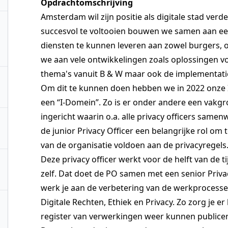
Opdrachtomschrijving
Amsterdam wil zijn positie als digitale stad ver
succesvol te voltooien bouwen we samen aan een
diensten te kunnen leveren aan zowel burgers,
we aan vele ontwikkelingen zoals oplossingen vo
thema's vanuit B & W maar ook de implementatie
Om dit te kunnen doen hebben we in 2022 onze I
een “I-Domein”. Zo is er onder andere een vakgro
ingericht waarin o.a. alle privacy officers samen
de junior Privacy Officer een belangrijke rol om
van de organisatie voldoen aan de privacyregels
Deze privacy officer werkt voor de helft van de t
zelf. Dat doet de PO samen met een senior Privacy
werk je aan de verbetering van de werkprocess
Digitale Rechten, Ethiek en Privacy. Zo zorg je e
register van verwerkingen weer kunnen publice