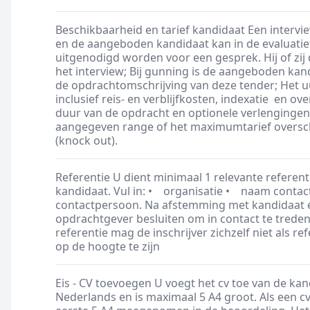
Beschikbaarheid en tarief kandidaat Een intervie
en de aangeboden kandidaat kan in de evaluatie
uitgenodigd worden voor een gesprek. Hij of zij
het interview; Bij gunning is de aangeboden kand
de opdrachtomschrijving van deze tender; Het uur
inclusief reis- en verblijfkosten, indexatie en 
duur van de opdracht en optionele verlengingen.
aangegeven range of het maximumtarief overschr
(knock out).
Referentie U dient minimaal 1 relevante refere
kandidaat. Vul in: • organisatie • naam cont
contactpersoon. Na afstemming met kandidaat e
opdrachtgever besluiten om in contact te treden
referentie mag de inschrijver zichzelf niet als re
op de hoogte te zijn
Eis - CV toevoegen U voegt het cv toe van de kand
Nederlands en is maximaal 5 A4 groot. Als een 