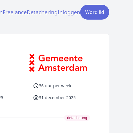
n
Freelance
Detachering
Inloggen
Word lid
36 uur per week
25
31 december 2025
detachering