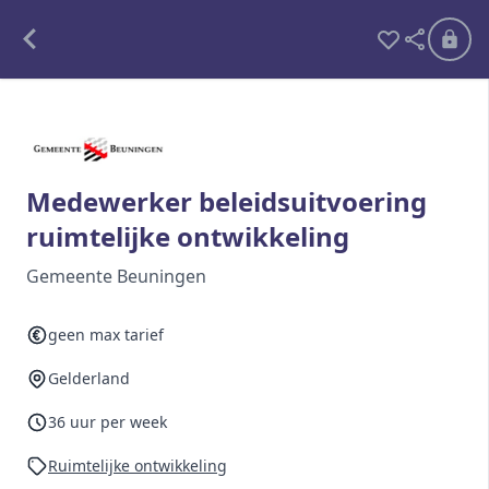
Alle opdrachten
Freelance
Medewerker beleidsuitvoering
ruimtelijke ontwikkeling
Detachering
Gemeente Beuningen
Interim opdrachten statistiek
geen max tarief
Gelderland
Word lid
Ben je al lid?
Inloggen
36 uur per week
Ruimtelijke ontwikkeling