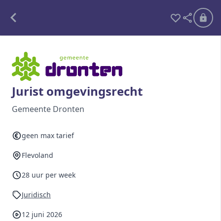
Alle opdrachten
Freelance
Jurist omgevingsrecht
Detachering
Gemeente Dronten
Interim opdrachten statistiek
geen max tarief
Flevoland
Word lid
28 uur per week
Ben je al lid?
Inloggen
Juridisch
12 juni 2026