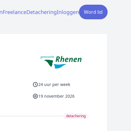
n
Freelance
Detachering
Inloggen
Word lid
24 uur per week
19 november 2026
detachering