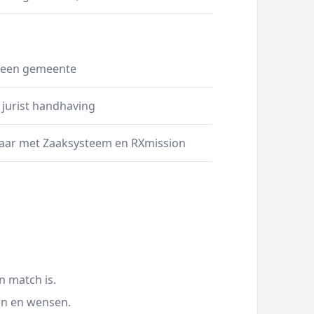
j een gemeente
 jurist handhaving
 jaar met Zaaksysteem en RXmission
n match is.
en en wensen.