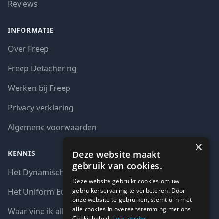
Reviews
INFORMATIE
Over Freep
Freep Detachering
Werken bij Freep
Privacy verklaring
Algemene voorwaarden
×
Deze website maakt
KENNIS
gebruik van cookies.
Het Dynamisch aankoopsysteem (DAS)
Deze website gebruikt cookies om uw
gebruikerservaring te verbeteren. Door
Het Uniform Europees Aanbestedingsdocument (UEA)
onze website te gebruiken, stemt u in met
alle cookies in overeenstemming met ons
Waar vind ik alle interim opdrachten bij de overheid?
Cookiebeleid.
Lees verder