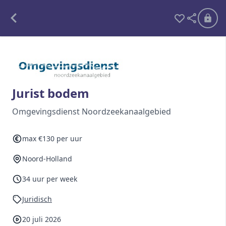
Alle opdrachten
Freelance
Jurist bodem
Detachering
Omgevingsdienst Noordzeekanaalgebied
Interim opdrachten statistiek
max €130 per uur
Noord-Holland
Word lid
34 uur per week
Ben je al lid?
Inloggen
Juridisch
20 juli 2026