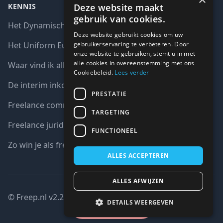
Deze website maakt
KENNIS
gebruik van cookies.
Het Dynamisch aankoopsysteem (DAS)
Deze website gebruikt cookies om uw
gebruikerservaring te verbeteren. Door
Het Uniform Europees Aanbestedingsdocument (UEA)
onze website te gebruiken, stemt u in met
alle cookies in overeenstemming met ons
Waar vind ik alle interim opdrachten bij de overheid?
Cookiebeleid.
Lees verder
De interim inkoop markt in cijfers
PRESTATIE
Freelance communicatie vacatures
TARGETING
Freelance juridische vacatures
FUNCTIONEEL
Zo win je als freelancer een aanbesteding
ALLES ACCEPTEREN
ALLES AFWIJZEN
© Freep.nl v2.2 : 2026 copyright all right reserved
DETAILS WEERGEVEN
Gesloten