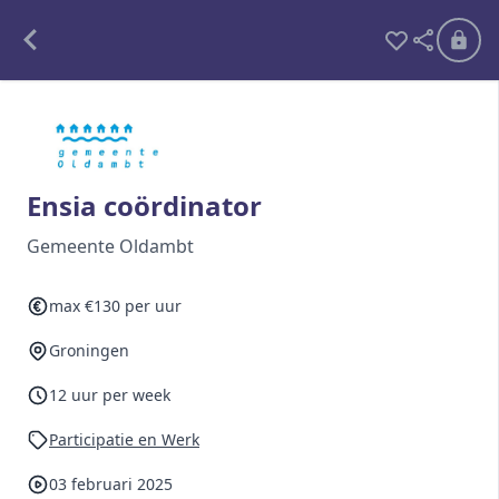
Alle opdrachten
Freelance
Ensia coördinator
Detachering
Gemeente Oldambt
Interim opdrachten statistiek
max €130 per uur
Groningen
Word lid
12 uur per week
Ben je al lid?
Inloggen
Participatie en Werk
03 februari 2025