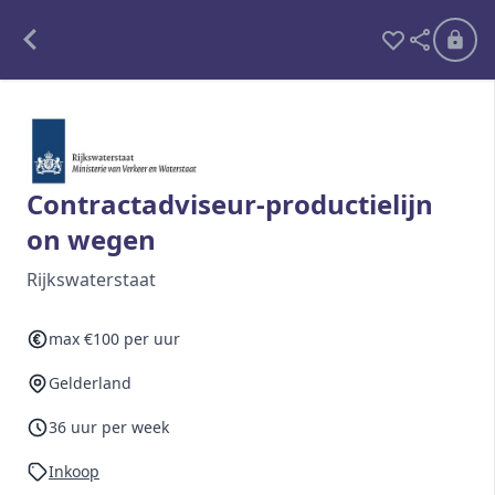
Alle opdrachten
Freelance
Contractadviseur-productielijn
on wegen
Detachering
Rijkswaterstaat
Interim opdrachten statistiek
max €100 per uur
Gelderland
Word lid
Ben je al lid?
Inloggen
36 uur per week
Inkoop