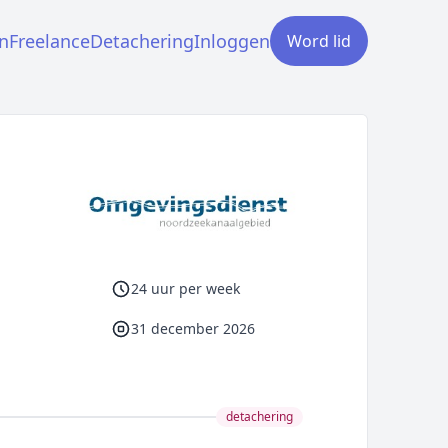
n
Freelance
Detachering
Inloggen
Word lid
24 uur per week
31 december 2026
detachering