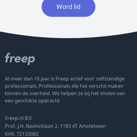
Word lid
Al meer dan 10 jaar is Freep actief voor zelfstandige
professionals. Professionals die het verschil maken
binnen de overheid. We helpen ze bij het vinden van
een geschikte opdracht.
Freep.nl B.V.
Prof. J.H. Bavincklaan 2, 1183 AT Amstelveen
KVK: 72133082