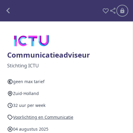
Alle opdrachten
Freelance
Communicatieadviseur
Detachering
Stichting ICTU
Interim opdrachten statistiek
geen max tarief
Zuid-Holland
Word lid
32 uur per week
Ben je al lid?
Inloggen
Voorlichting en Communicatie
04 augustus 2025