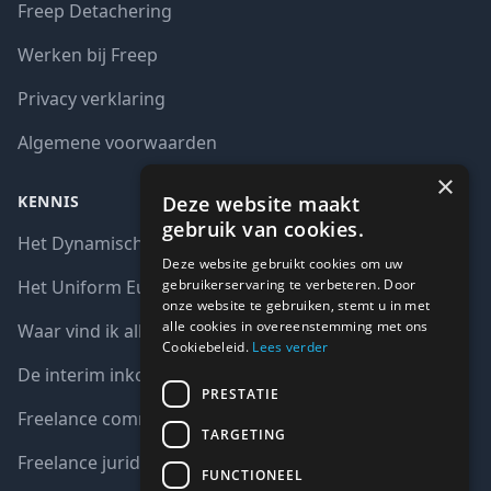
Freep Detachering
Werken bij Freep
Privacy verklaring
Algemene voorwaarden
×
Deze website maakt
KENNIS
gebruik van cookies.
Het Dynamisch aankoopsysteem (DAS)
Deze website gebruikt cookies om uw
gebruikerservaring te verbeteren. Door
Het Uniform Europees Aanbestedingsdocument (UEA)
onze website te gebruiken, stemt u in met
alle cookies in overeenstemming met ons
Waar vind ik alle interim opdrachten bij de overheid?
Cookiebeleid.
Lees verder
De interim inkoop markt in cijfers
PRESTATIE
Freelance communicatie vacatures
TARGETING
Freelance juridische vacatures
FUNCTIONEEL