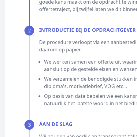
goede kans maakt om de opdracht te winn
offertetraject, bij twijfel laten we dit bin
INTRODUCTIE BIJ DE OPDRACHTGEVER
2
De procedure verloopt via een aanbestedin
daarom op papier.
We werken samen een offerte uit waarin
aansluit op de gestelde eisen en wensen
We verzamelen de benodigde stukken ind
diploma's, motivatiebrief, VOG etc...
Op basis van data bepalen we een kansrijk
natuurlijk het laatste woord in het biedi
AAN DE SLAG
3
Wij houden van eerlijk en transparant zak