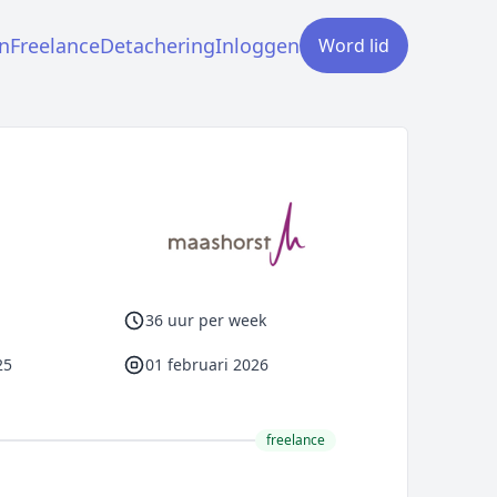
n
Freelance
Detachering
Inloggen
Word lid
36 uur per week
25
01 februari 2026
freelance