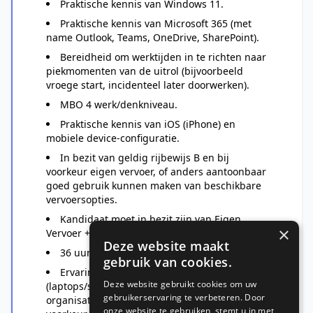
Praktische kennis van Windows 11.
Praktische kennis van Microsoft 365 (met
name Outlook, Teams, OneDrive, SharePoint).
Bereidheid om werktijden in te richten naar
piekmomenten van de uitrol (bijvoorbeeld
vroege start, incidenteel later doorwerken).
MBO 4 werk/denkniveau.
Praktische kennis van iOS (iPhone) en
mobiele device-configuratie.
In bezit van geldig rijbewijs B en bij
voorkeur eigen vervoer, of anders aantoonbaar
goed gebruik kunnen maken van beschikbare
vervoersopties.
Kandidaat moet in bezit zijn van Eigen
×
Vervoer + Rijbewijs; Auto minimaal Cat. B.
Deze website maakt
36 uur per week waarbij 4x9 mogelijk is.
gebruik van cookies.
Ervaring met werkplek- of device-migraties
Deze website gebruikt cookies om uw
(laptops/smartphones) in een grotere
gebruikerservaring te verbeteren. Door
organisatie (1000+ medewerkers en bij
onze website te gebruiken, stemt u in met