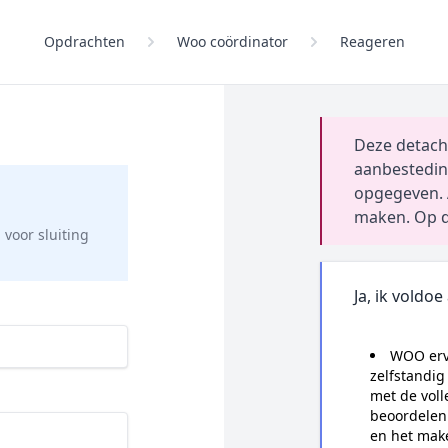
Opdrachten
Woo coördinator
Reageren
Deze detach
aanbestedin
opgegeven. 
maken. Op d
g
voor sluiting
Ja, ik voldoe
WOO erva
zelfstandi
met de voll
beoordelen 
en het mak