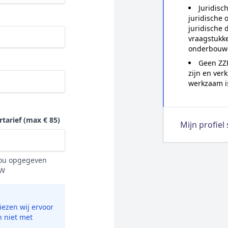
Juridisc
juridische 
juridische 
vraagstukke
onderbouwd
Geen ZZP
zijn en ver
werkzaam is
rtarief
(max € 85)
Mijn profiel
 jou opgegeven
TW
ezen wij ervoor
n niet met