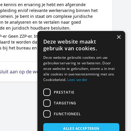
he kennis en ervaring Je hebt een afgeronde
opleiding en/of relevante werkervaring binnen het
domein. Je bent in staat om complexe juridische
n te analyseren en te vertalen naar goed
e en juridisch houdbare besluiten.
×
-er Geen ZZP-er. In de offerte dient benoemd te
Deze website maakt
klaard te worden dat de kandidaat in loondienst
gebruik van cookies.
 bij het bureau en geen ZZP-er is.
Deze website gebruikt cookies om uw
gebruikerservaring te verbeteren. Door
onze website te gebruiken, stemt u in met
 sluit aan op de wensen
alle cookies in overeenstemming met ons
Cookiebeleid.
Lees verder
PRESTATIE
TARGETING
FUNCTIONEEL
ALLES ACCEPTEREN