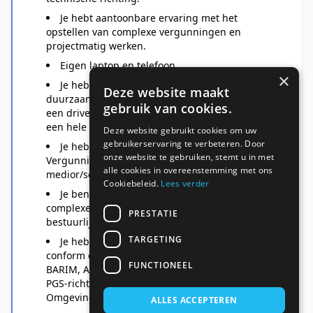
Je hebt aantoonbare ervaring met het
opstellen van complexe vergunningen en
projectmatig werken.
Eigen laptop en telefoon
×
Je hebt een enorme passie voor
Deze website maakt
duurzaamheid, gezondheid en veiligheid. Met
gebruik van cookies.
een drive voor de duurzame ontwikkeling van
een hele regio.
Deze website gebruikt cookies om uw
gebruikerservaring te verbeteren. Door
Je hebt ruime ervaring als
onze website te gebruiken, stemt u in met
Vergunningverlener Milieu (ruime
alle cookies in overeenstemming met ons
medior/senior), dit is een must.
Cookiebeleid.
Lees verder
Je bent in staat regie te voeren en
complexere zaken te behandelen. Vaak in een
PRESTATIE
bestuurlijke context.
TARGETING
Je hebt kennis van wet- en regelgeving
conform de kwaliteitscriteria 2.1. (Seveso, BEVI,
FUNCTIONEEL
BARIM, Awb en diverse BBT-documenten, zoals
PGS-richtlijnen) en kennis van de
Omgevingswet.
ALLES ACCEPTEREN