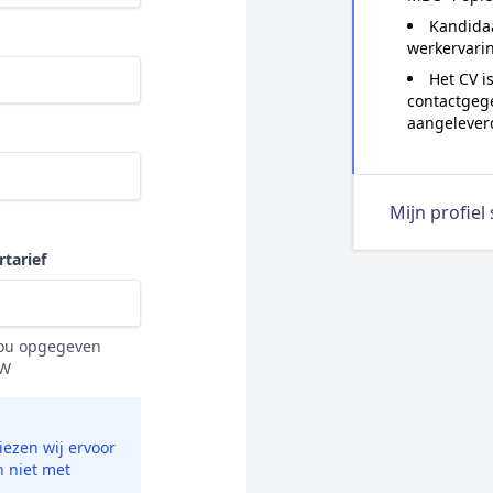
Kandidaa
werkervari
Het CV i
contactgeg
aangelever
Mijn profiel
tarief
 jou opgegeven
TW
ezen wij ervoor
n niet met