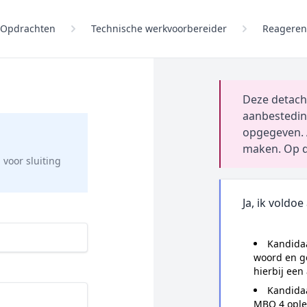
Opdrachten
Technische werkvoorbereider
Reageren
Deze detach
aanbestedin
opgegeven. 
maken. Op d
g
voor sluiting
Ja, ik voldoe
Kandidaa
woord en ge
hierbij een
Kandida
MBO 4 ople