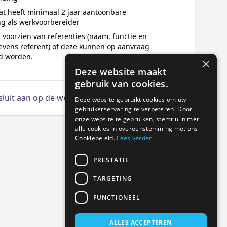
t heeft minimaal 2 jaar aantoonbare
ng als werkvoorbereider
s voorzien van referenties (naam, functie en
evens referent) of deze kunnen op aanvraag
d worden.
×
Deze website maakt
gebruik van cookies.
 sluit aan op de wensen
Deze website gebruikt cookies om uw
gebruikerservaring te verbeteren. Door
onze website te gebruiken, stemt u in met
alle cookies in overeenstemming met ons
Cookiebeleid.
Lees verder
PRESTATIE
TARGETING
FUNCTIONEEL
ALLES ACCEPTEREN