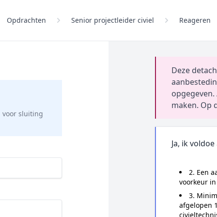
Opdrachten
Senior projectleider civiel
Reageren
Deze detach
aanbestedin
opgegeven. 
maken. Op d
g
voor sluiting
Ja, ik voldoe
2. Een a
voorkeur in 
3. Minim
afgelopen 10
civieltechn