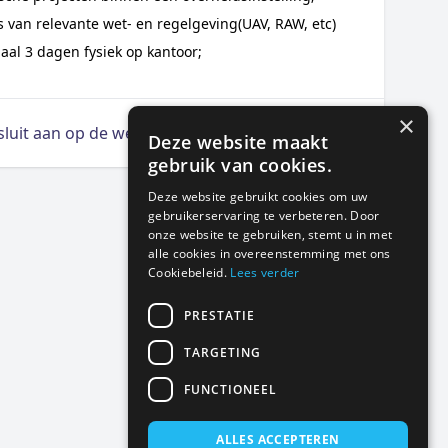
s van relevante wet- en regelgeving(UAV, RAW, etc)
aal 3 dagen fysiek op kantoor;
×
 sluit aan op de wensen
Deze website maakt
gebruik van cookies.
Deze website gebruikt cookies om uw
gebruikerservaring te verbeteren. Door
onze website te gebruiken, stemt u in met
alle cookies in overeenstemming met ons
Cookiebeleid.
Lees verder
PRESTATIE
TARGETING
FUNCTIONEEL
ALLES ACCEPTEREN