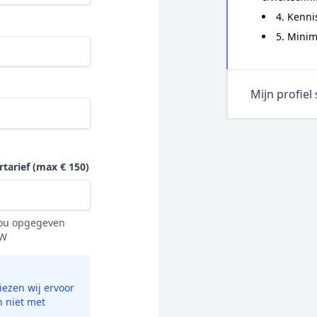
4. Kenni
5. Minim
Mijn profiel
rtarief
(max € 150)
 jou opgegeven
TW
ezen wij ervoor
n niet met