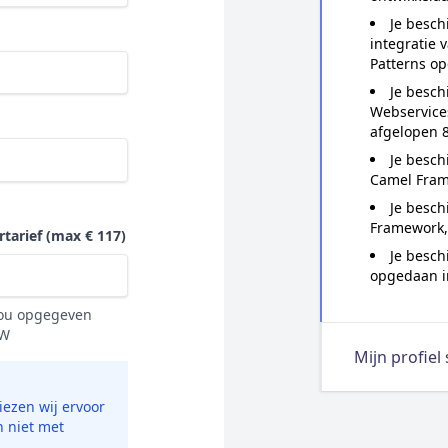
Je besch
integratie 
Patterns op
Je besch
Webservice
afgelopen 8
Je besch
Camel Fram
Je besch
Framework, 
rtarief
(max € 117)
Je besch
opgedaan in
 jou opgegeven
TW
Mijn profiel
ezen wij ervoor
n niet met