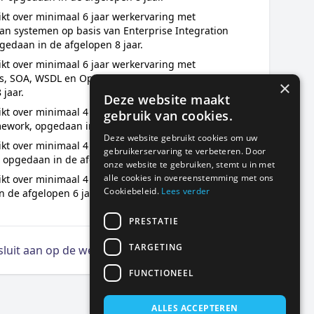
ikt over minimaal 6 jaar werkervaring met
van systemen op basis van Enterprise Integration
gedaan in de afgelopen 8 jaar.
ikt over minimaal 6 jaar werkervaring met
s, SOA, WSDL en OpenAPI, opgedaan in de
×
 jaar.
Deze website maakt
ikt over minimaal 4 jaar werkervaring met Apache
gebruik van cookies.
ework, opgedaan in de afgelopen 6 jaar.
Deze website gebruikt cookies om uw
ikt over minimaal 4 jaar werkervaring met Spring
gebruikerservaring te verbeteren. Door
opgedaan in de afgelopen 6 jaar.
onze website te gebruiken, stemt u in met
alle cookies in overeenstemming met ons
ikt over minimaal 4 jaar werkervaring met SQL,
Cookiebeleid.
Lees verder
 de afgelopen 6 jaar.
PRESTATIE
TARGETING
 sluit aan op de wensen
FUNCTIONEEL
ALLES ACCEPTEREN