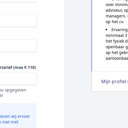
over minima
adviseur, 
managers. D
op het cv.
Ervaring
minimaal 3
het fysiek 
openbaar g
op het gebi
aantoonbaar
rtarief
(max € 110)
Mijn profiel
 jou opgegeven
TW
ezen wij ervoor
n niet met