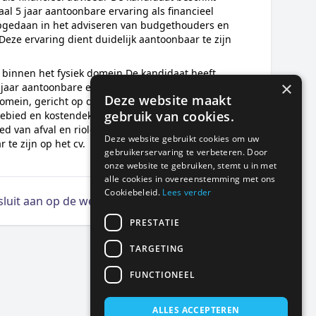
al 5 jaar aantoonbare ervaring als financieel
opgedaan in het adviseren van budgethouders en
eze ervaring dient duidelijk aantoonbaar te zijn
 binnen het fysiek domein De kandidaat heeft
×
 jaar aantoonbare ervaring met werken binnen
Deze website maakt
domein, gericht op de ontwikkeling van het
gebruik van cookies.
ebied en kostendekkende exploitaties, met name
ed van afval en riolering. Deze ervaring dient
Deze website gebruikt cookies om uw
 te zijn op het cv.
gebruikerservaring te verbeteren. Door
onze website te gebruiken, stemt u in met
alle cookies in overeenstemming met ons
Cookiebeleid.
Lees verder
 sluit aan op de wensen
PRESTATIE
TARGETING
FUNCTIONEEL
ALLES ACCEPTEREN