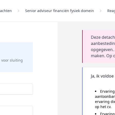
achten
Senior adviseur financiën fysiek domein
Rea
Deze detach
aanbestedin
opgegeven. 
maken. Op d
g
voor sluiting
Ja, ik voldoe
Ervaring
aantoonbar
ervaring di
op het cv.
Ervaring