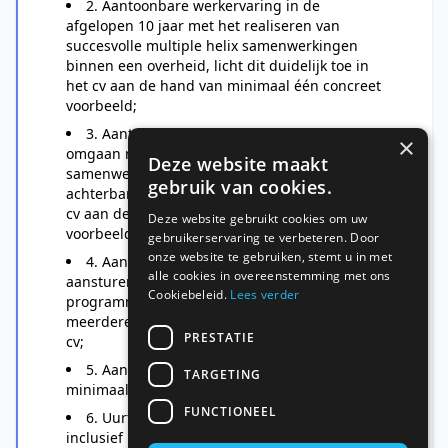
2. Aantoonbare werkervaring in de
afgelopen 10 jaar met het realiseren van
succesvolle multiple helix samenwerkingen
binnen een overheid, licht dit duidelijk toe in
het cv aan de hand van minimaal één concreet
voorbeeld;
3. Aantoonbare werkervaring met het
×
omgaan met spanning tussen
Deze website maakt
samenwerkingspartners op bestuurlijk en
gebruik van cookies.
achterbanniveau, licht dit duidelijk toe in het
cv aan de hand van minimaal één concreet
Deze website gebruikt cookies om uw
voorbeeld;
gebruikerservaring te verbeteren. Door
onze website te gebruiken, stemt u in met
4. Aantoonbare werkervaring met het
alle cookies in overeenstemming met ons
aansturen van een
Cookiebeleid.
Lees verder
programma/projectorganisatie én een of
meerdere teams, benoem dit duidelijk in het
PRESTATIE
cv;
5. Aantoonbare afgeronde opleiding op
TARGETING
minimaal hbo bachelor niveau;
FUNCTIONEEL
6. Uurtarief maximaal € 150,- exclusief btw,
inclusief reiskosten woon-werk verkeer, werk-