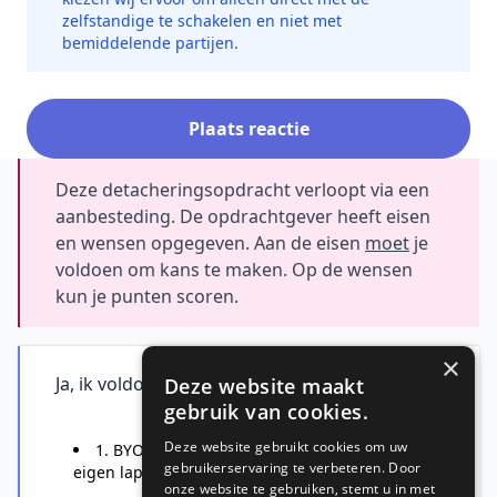
zelfstandige te schakelen en niet met
bemiddelende partijen.
Plaats reactie
Deze detacheringsopdracht verloopt via een
aanbesteding. De opdrachtgever heeft eisen
en wensen opgegeven. Aan de eisen
moet
je
voldoen om kans te maken. Op de wensen
kun je punten scoren.
×
Ja, ik voldoe aan de eisen
Deze website maakt
gebruik van cookies.
Deze website gebruikt cookies om uw
1. BYOD: de kandidaat maakt gebruik van
gebruikerservaring te verbeteren. Door
eigen laptop en mobiel;
onze website te gebruiken, stemt u in met