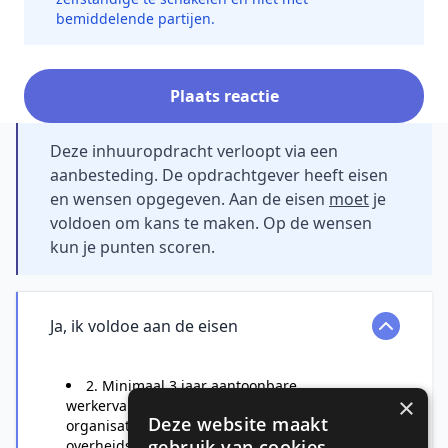
bemiddelende partijen.
Plaats reactie
Deze inhuuropdracht verloopt via een
aanbesteding. De opdrachtgever heeft eisen
en wensen opgegeven. Aan de eisen
moet
je
voldoen om kans te maken. Op de wensen
kun je punten scoren.
Ja, ik voldoe aan de eisen
2. Minimaal 3 jaar aantoonbare
×
werkervaring met het inrichten van nieuwe
Deze website maakt
organisaties of reorganisaties bij
gebruik van cookies.
overheidsorganisaties;