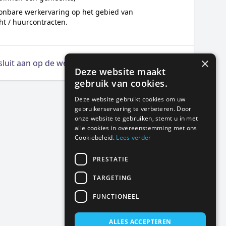
onbare werkervaring op het gebied van
ht / huurcontracten.
×
 sluit aan op de wensen
Deze website maakt
gebruik van cookies.
Deze website gebruikt cookies om uw
gebruikerservaring te verbeteren. Door
onze website te gebruiken, stemt u in met
alle cookies in overeenstemming met ons
Cookiebeleid.
Lees verder
PRESTATIE
TARGETING
FUNCTIONEEL
ALLES ACCEPTEREN