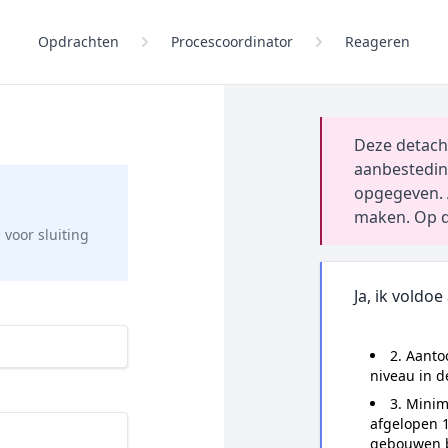
Opdrachten
Procescoordinator
Reageren
Deze detach
aanbestedin
opgegeven. 
maken. Op d
g
voor sluiting
Ja, ik voldoe
2. Aant
niveau in d
3. Minim
afgelopen 1
gebouwen 