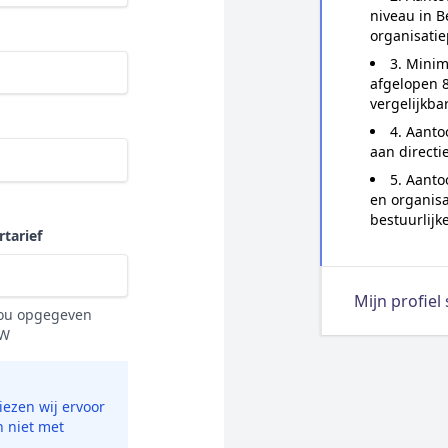
niveau in B
organisatie
3. Minim
afgelopen 8
vergelijkba
4. Aanto
aan directi
5. Aanto
en organisa
bestuurlijk
tarief
Mijn profiel
 jou opgegeven
TW
ezen wij ervoor
n niet met