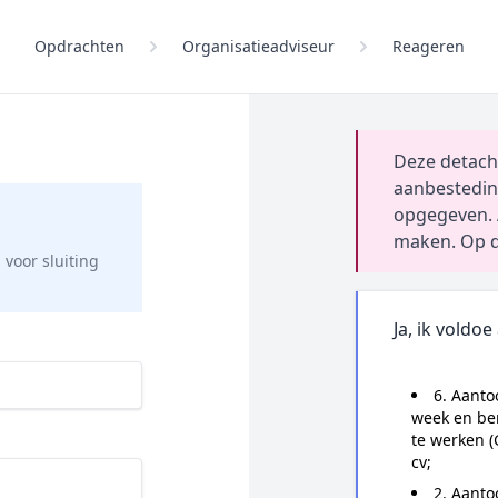
Opdrachten
Organisatieadviseur
Reageren
Deze detach
aanbestedin
opgegeven. 
maken. Op d
g
voor sluiting
Ja, ik voldoe
6. Aanto
week en be
te werken (
cv;
2. Aanto