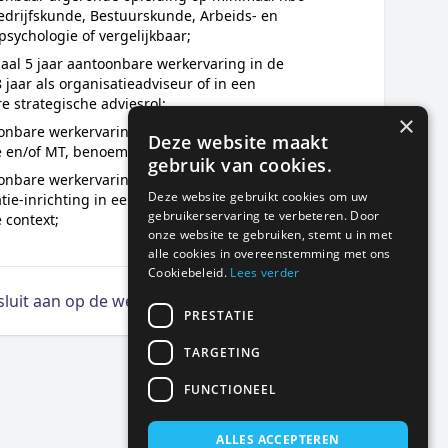
edrijfskunde, Bestuurskunde, Arbeids- en
psychologie of vergelijkbaar;
aal 5 jaar aantoonbare werkervaring in de
 jaar als organisatieadviseur of in een
re strategische adviesrol;
×
onbare werkervaring met strategische advisering
Deze website maakt
e en/of MT, benoem dit expliciet in het cv;
gebruik van cookies.
onbare werkervaring met organisatieontwikkeling
Deze website gebruikt cookies om uw
tie-inrichting in een publieke of publiek-
gebruikerservaring te verbeteren. Door
e context;
onze website te gebruiken, stemt u in met
alle cookies in overeenstemming met ons
Cookiebeleid.
Lees verder
 sluit aan op de wensen
PRESTATIE
TARGETING
FUNCTIONEEL
ALLES ACCEPTEREN