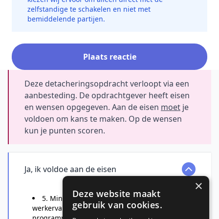
zelfstandige te schakelen en niet met
bemiddelende partijen.
Plaats reactie
Deze detacheringsopdracht verloopt via een
aanbesteding. De opdrachtgever heeft eisen
en wensen opgegeven. Aan de eisen
moet
je
voldoen om kans te maken. Op de wensen
kun je punten scoren.
Ja, ik voldoe aan de eisen
×
Deze website maakt
5. Minimaal 3 jaar aantoonbare
gebruik van cookies.
werkervaring als projectbeheersing,
programmabheersing of projectcontroller