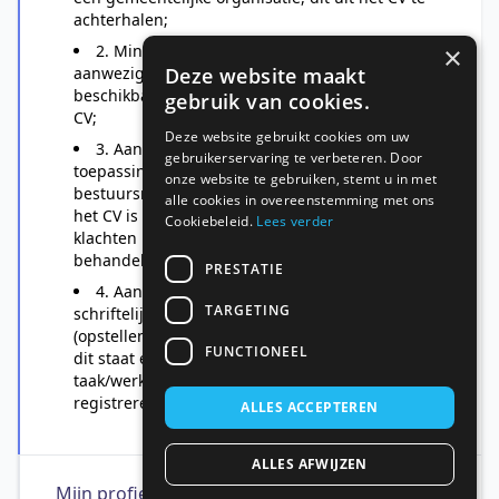
achterhalen;
2. Minimaal 3 dagen per week fysiek
×
aanwezig op kantoor Zwolle, deze
Deze website maakt
beschikbaarheid moet bevestigd worden in het
gebruik van cookies.
CV;
Deze website gebruikt cookies om uw
3. Aantoonbare werkervaring met
gebruikerservaring te verbeteren. Door
toepassing van de Algemene wet
onze website te gebruiken, stemt u in met
bestuursrecht (Awb) in klachtbehandeling, in
alle cookies in overeenstemming met ons
het CV is expliciet benoemd dat de kandidaat
Cookiebeleid.
Lees verder
klachten in de zin van hoofdstuk 9 Awb heeft
behandeld;
PRESTATIE
4. Aantoonbare werkervaring met
TARGETING
schriftelijke afhandeling van klachten
(opstellen klachtbeoordeling/afdoeningsbrief),
FUNCTIONEEL
dit staat expliciet beschreven als
taak/werkzaamheden (niet alleen intake of
registreren) in het CV;
ALLES ACCEPTEREN
ALLES AFWIJZEN
Mijn profiel sluit aan op de wensen