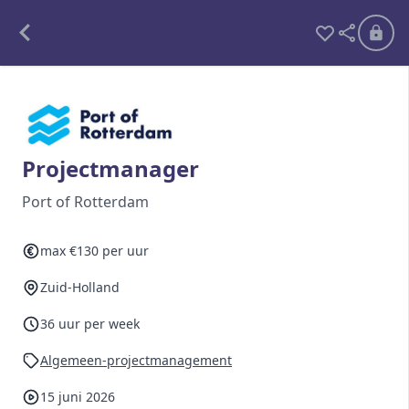
Alle opdrachten
Freelance
Projectmanager
Detachering
Port of Rotterdam
Interim opdrachten statistiek
max €130 per uur
Zuid-Holland
Word lid
36 uur per week
Ben je al lid?
Inloggen
Algemeen-projectmanagement
15 juni 2026