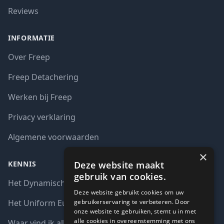
Reviews
INFORMATIE
Over Freep
Freep Detachering
Werken bij Freep
Privacy verklaring
Algemene voorwaarden
×
Deze website maakt
KENNIS
gebruik van cookies.
Het Dynamisch aankoopsysteem (DAS)
Deze website gebruikt cookies om uw
gebruikerservaring te verbeteren. Door
Het Uniform Europees Aanbestedingsdocument (UEA)
onze website te gebruiken, stemt u in met
alle cookies in overeenstemming met ons
Waar vind ik alle interim opdrachten bij de overheid?