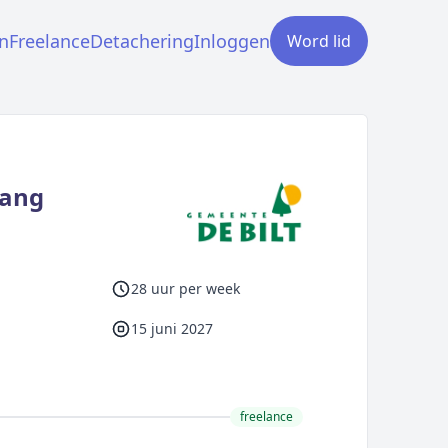
n
Freelance
Detachering
Inloggen
Word lid
vang
28 uur per week
15 juni 2027
freelance