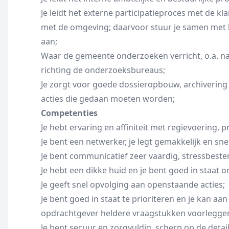
Je leidt het externe participatieproces met de k
met de omgeving; daarvoor stuur je samen met 
aan;
Waar de gemeente onderzoeken verricht, o.a. naa
richting de onderzoeksbureaus;
Je zorgt voor goede dossieropbouw, archivering 
acties die gedaan moeten worden;
Competenties
Je hebt ervaring en affiniteit met regievoering,
Je bent een netwerker, je legt gemakkelijk en sne
Je bent communicatief zeer vaardig, stressbestend
Je hebt een dikke huid en je bent goed in staat 
Je geeft snel opvolging aan openstaande acties;
Je bent goed in staat te prioriteren en je kan aan
opdrachtgever heldere vraagstukken voorlegge
Je bent secuur en zorgvuldig, scherp op de details