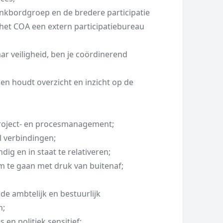
lankbordgroep en de bredere participatie
het COA een extern participatiebureau
r veiligheid, ben je coördinerend
en houdt overzicht en inzicht op de
 project- en procesmanagement;
l verbindingen;
ig en in staat te relativeren;
om te gaan met druk van buitenaf;
 de ambtelijk en bestuurlijk
n;
 en politiek sensitief;