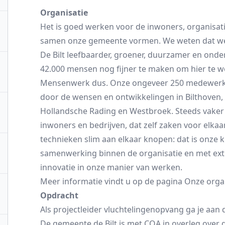
Organisatie
Het is goed werken voor de inwoners, organisati
samen onze gemeente vormen. We weten dat w
De Bilt leefbaarder, groener, duurzamer en on
42.000 mensen nog fijner te maken om hier te w
Mensenwerk dus. Onze ongeveer 250 medewerker
door de wensen en ontwikkelingen in Bilthoven, 
Hollandsche Rading en Westbroek. Steeds vaker
inwoners en bedrijven, dat zelf zaken voor elka
technieken slim aan elkaar knopen: dat is onze 
samenwerking binnen de organisatie en met exter
innovatie in onze manier van werken.
Meer informatie vindt u op de pagina
Onze orga
Opdracht
Als projectleider vluchtelingenopvang ga je aan
De gemeente de Bilt is met COA in overleg over d