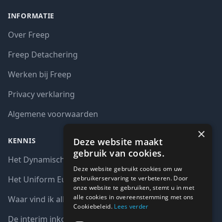
INFORMATIE
Over Freep
Freep Detachering
Werken bij Freep
Privacy verklaring
Algemene voorwaarden
×
Deze website maakt
KENNIS
gebruik van cookies.
Het Dynamisch aankoopsysteem (DAS)
Deze website gebruikt cookies om uw
gebruikerservaring te verbeteren. Door
Het Uniform Europees Aanbestedingsdocument (UEA)
onze website te gebruiken, stemt u in met
alle cookies in overeenstemming met ons
Waar vind ik alle interim opdrachten bij de overheid?
Cookiebeleid.
Lees verder
De interim inkoop markt in cijfers