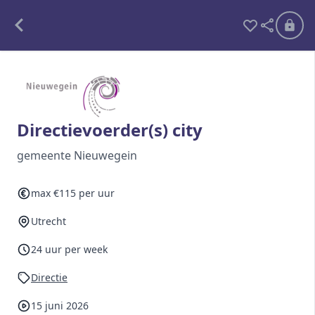
Alle opdrachten
Freelance
Directievoerder(s) city
Detachering
gemeente Nieuwegein
Interim opdrachten statistiek
max €115 per uur
Utrecht
Word lid
24 uur per week
Ben je al lid?
Inloggen
Directie
15 juni 2026