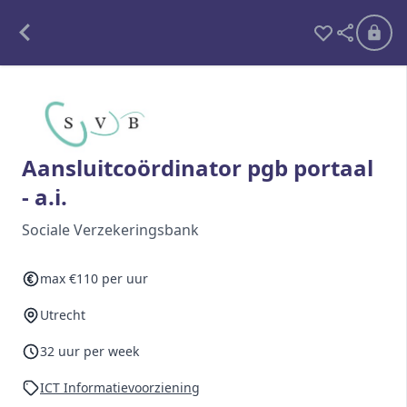
Alle opdrachten
Freelance
Aansluitcoördinator pgb portaal
- a.i.
Detachering
Sociale Verzekeringsbank
Interim opdrachten statistiek
max €110 per uur
Utrecht
Word lid
Ben je al lid?
Inloggen
32 uur per week
ICT Informatievoorziening