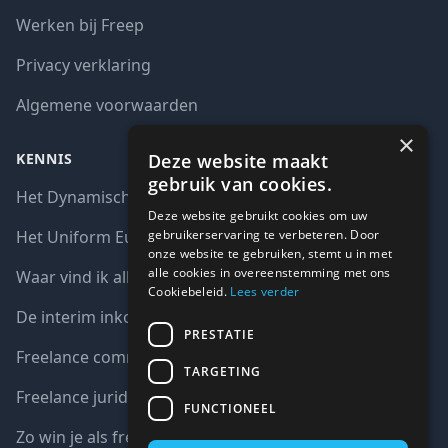
Werken bij Freep
Privacy verklaring
Algemene voorwaarden
×
Deze website maakt
KENNIS
gebruik van cookies.
Het Dynamisch aankoopsysteem (DAS)
Deze website gebruikt cookies om uw
gebruikerservaring te verbeteren. Door
Het Uniform Europees Aanbestedingsdocument (UEA)
onze website te gebruiken, stemt u in met
alle cookies in overeenstemming met ons
Waar vind ik alle interim opdrachten bij de overheid?
Cookiebeleid.
Lees verder
De interim inkoop markt in cijfers
PRESTATIE
Freelance communicatie vacatures
TARGETING
Freelance juridische vacatures
FUNCTIONEEL
Zo win je als freelancer een aanbesteding